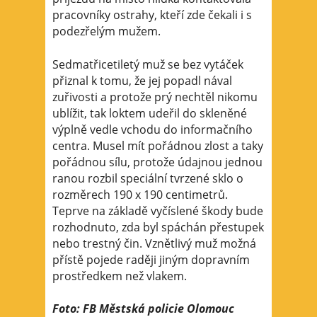
pracovníky ostrahy, kteří zde čekali i s
podezřelým mužem.
Sedmatřicetiletý muž se bez vytáček
přiznal k tomu, že jej popadl nával
zuřivosti a protože prý nechtěl nikomu
ublížit, tak loktem udeřil do skleněné
výplně vedle vchodu do informačního
centra. Musel mít pořádnou zlost a taky
pořádnou sílu, protože údajnou jednou
ranou rozbil speciální tvrzené sklo o
rozměrech 190 x 190 centimetrů.
Teprve na základě vyčíslené škody bude
rozhodnuto, zda byl spáchán přestupek
nebo trestný čin. Vznětlivý muž možná
přístě pojede raději jiným dopravním
prostředkem než vlakem.
Foto: FB Městská policie Olomouc