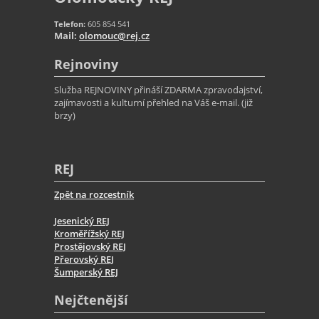
Telefon:
605 854 541
Mail:
olomouc@rej.cz
Rejnoviny
Služba REJNOVINY přináší ZDARMA zpravodajství,
zajímavosti a kulturní přehled na Váš e-mail. (již
brzy)
REJ
Zpět na rozcestník
Jesenický REJ
Kroměřížský REJ
Prostějovský REJ
Přerovský REJ
Šumperský REJ
Nejčtenější