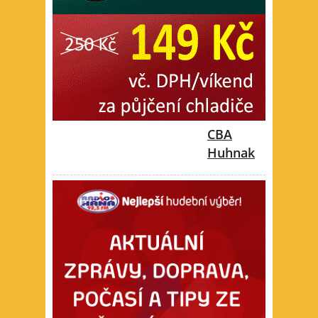
CBA
Huhnak