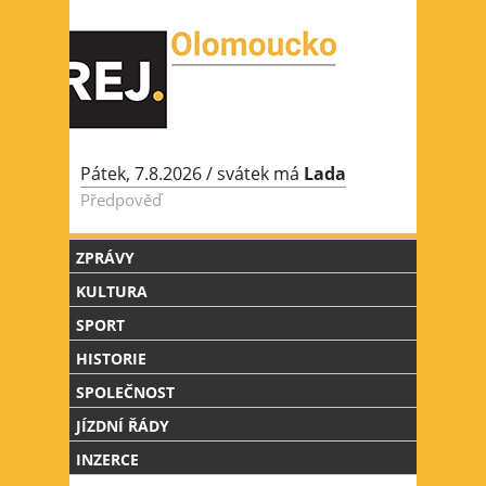
Jump to Navigation
Pátek, 7.8.2026
/ svátek má
Lada
Předpověď
ZPRÁVY
KULTURA
SPORT
HISTORIE
SPOLEČNOST
JÍZDNÍ ŘÁDY
INZERCE