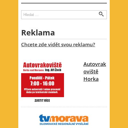
Vyhledávání
Hledat
Reklama
Chcete zde vidět svou reklamu?
Autovrak
oviště
Horka