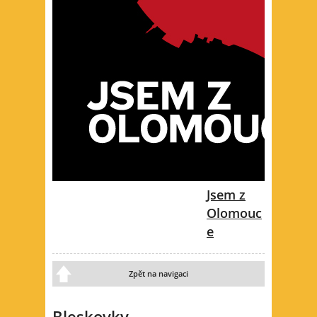
Jsem z
Olomouc
e
Zpět na navigaci
Bleskovky