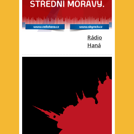
Rádio
Haná