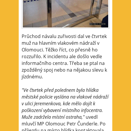
Průchod návalu zuřivosti dal ve čtvrtek
muž na hlavním vlakovém nádraží v
Olomouci. Těžko říct, co přesně ho
rozzuřilo. K incidentu ale došlo vedle
informačního centra. Třeba se ptal na
zpožděný spoj nebo na nějakou slevu k
jízdnému.
"Ve čtvrtek před polednem byla hlídka
městské policie vyslána na vlakové nádraží
v ulici Jeremenkova, kde mělo dojít k
poškození vybavení místního infocentra.
Muže zadržela místní ostraha,"
uvedl
mluvčí MP Olomouc Petr Čunderle. Po
příjezdu na místo hlídka kontaktovala