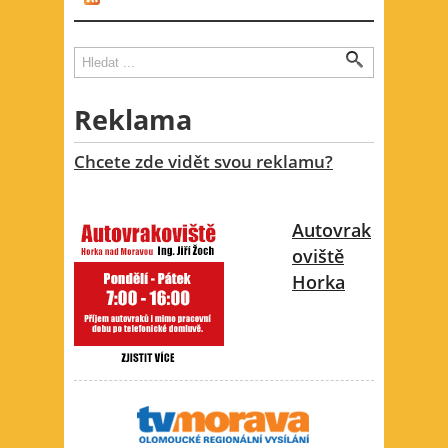
Vyhledávání
Hledat
Reklama
Chcete zde vidět svou reklamu?
Autovrak
oviště
Horka