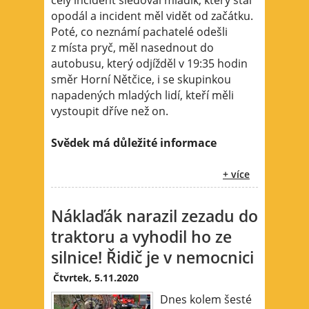
opodál a incident měl vidět od začátku.
Poté, co neznámí pachatelé odešli
z místa pryč, měl nasednout do
autobusu, který odjížděl v 19:35 hodin
směr Horní Nětčice, i se skupinkou
napadených mladých lidí, kteří měli
vystoupit dříve než on.
Svědek má důležité informace
+ více
Náklaďák narazil zezadu do
traktoru a vyhodil ho ze
silnice! Řidič je v nemocnici
Čtvrtek, 5.11.2020
Dnes kolem šesté