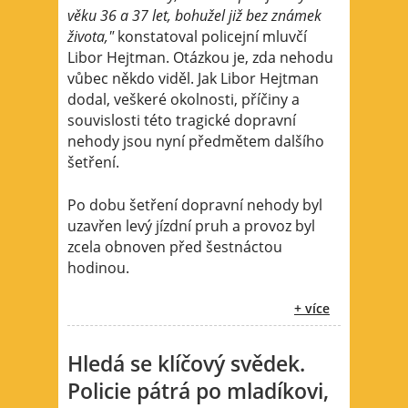
věku 36 a 37 let, bohužel již bez známek
života,"
konstatoval policejní mluvčí
Libor Hejtman. Otázkou je, zda nehodu
vůbec někdo viděl. Jak Libor Hejtman
dodal, veškeré okolnosti, příčiny a
souvislosti této tragické dopravní
nehody jsou nyní předmětem dalšího
šetření.
Po dobu šetření dopravní nehody byl
uzavřen levý jízdní pruh a provoz byl
zcela obnoven před šestnáctou
hodinou.
+ více
Hledá se klíčový svědek.
Policie pátrá po mladíkovi,