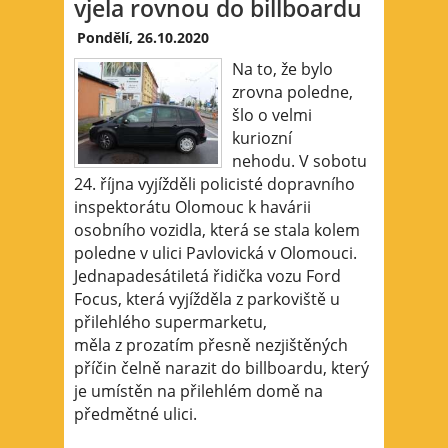
vjela rovnou do billboardu
Pondělí, 26.10.2020
Na to, že bylo
zrovna poledne,
šlo o velmi
kuriozní
nehodu. V sobotu
24. října vyjížděli policisté dopravního
inspektorátu Olomouc k havárii
osobního vozidla, která se stala kolem
poledne v ulici Pavlovická v Olomouci.
Jednapadesátiletá řidička vozu Ford
Focus, která vyjížděla z parkoviště u
přilehlého supermarketu,
měla z prozatím přesně nezjištěných
příčin čelně narazit do billboardu, který
je umístěn na přilehlém domě na
předmětné ulici.