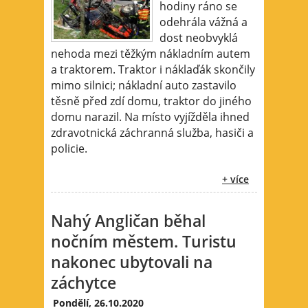
hodiny ráno se
odehrála vážná a
dost neobvyklá
nehoda mezi těžkým nákladním autem
a traktorem. Traktor i náklaďák skončily
mimo silnici; nákladní auto zastavilo
těsně před zdí domu, traktor do jiného
domu narazil. Na místo vyjížděla ihned
zdravotnická záchranná služba, hasiči a
policie.
+ více
Nahý Angličan běhal
nočním městem. Turistu
nakonec ubytovali na
záchytce
Pondělí, 26.10.2020