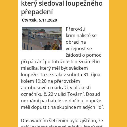
který sledoval loupežného
přepadení
Čtvrtek, 5.11.2020
Přerovští
kriminalisté se
obrací na
veřejnost se
žádostí o pomoc
při pátrání po totožnosti neznámého
mladíka, který měl být svědkem
loupeže. Ta se stala v sobotu 31. října
kolem 19:20 na přerovském
autobusovém nádraží, v blízkosti
označníku č. 22 v ulici Tovární. Dosud
neznámí pachatelé se zločinu loupeže
měli dopustit na skupince mladých lidí.
Dosavadním šetřením bylo zjištěno, že
celý incident sledoval mladík, který stál