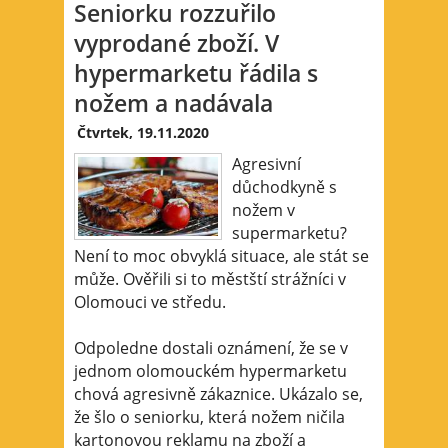
Seniorku rozzuřilo
vyprodané zboží. V
hypermarketu řádila s
nožem a nadávala
Čtvrtek, 19.11.2020
Agresivní
důchodkyně s
nožem v
supermarketu?
Není to moc obvyklá situace, ale stát se
může. Ověřili si to městští strážníci v
Olomouci ve středu.
Odpoledne dostali oznámení, že se v
jednom olomouckém hypermarketu
chová agresivně zákaznice. Ukázalo se,
že šlo o seniorku, která nožem ničila
kartonovou reklamu na zboží a