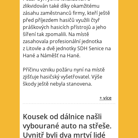
zlikvidován také díky okamžitému
zásahu zaměstnanců firmy, kteří ještě
před příjezdem hasičů využili čtyř
práškových hasicích přístrojů a jeho
šíření tak zpomalili. Na místě
zasahovala profesionální jednotka
z Litovle a dvě jednotky SDH Senice na
Hané a Náměšť na Hané.
Příčinu vzniku požáru nyní na místě
zjišťuje hasičský vyšetřovatel. Výše
škody ještě nebyla stanovena.
+ více
Kousek od dálnice našli
vybourané auto na střeše.
Uvnitř byli dva mrtví lidé