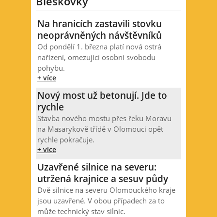
Bleskovky
Na hranicích zastavili stovku
neoprávněných návštěvníků
Od pondělí 1. března platí nová ostrá
nařízení, omezující osobní svobodu
pohybu.
+ více
Nový most už betonují. Jde to
rychle
Stavba nového mostu přes řeku Moravu
na Masarykově třídě v Olomouci opět
rychle pokračuje.
+ více
Uzavřené silnice na severu:
utržená krajnice a sesuv půdy
Dvě silnice na severu Olomouckého kraje
jsou uzavřené. V obou případech za to
může technický stav silnic.