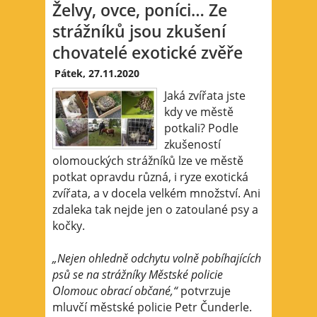
Želvy, ovce, poníci… Ze
strážníků jsou zkušení
chovatelé exotické zvěře
Pátek, 27.11.2020
Jaká zvířata jste
kdy ve městě
potkali? Podle
zkušeností
olomouckých strážníků lze ve městě
potkat opravdu různá, i ryze exotická
zvířata, a v docela velkém množství. Ani
zdaleka tak nejde jen o zatoulané psy a
kočky.
„Nejen ohledně odchytu volně pobíhajících
psů se na strážníky Městské policie
Olomouc obrací občané,“
potvrzuje
mluvčí městské policie Petr Čunderle.