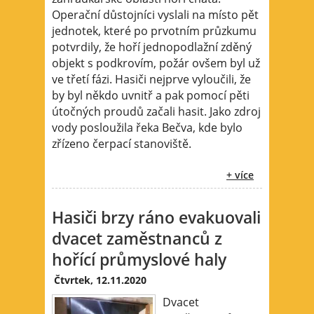
Operační důstojníci vyslali na místo pět
jednotek, které po prvotním průzkumu
potvrdily, že hoří jednopodlažní zděný
objekt s podkrovím, požár ovšem byl už
ve třetí fázi. Hasiči nejprve vyloučili, že
by byl někdo uvnitř a pak pomocí pěti
útočných proudů začali hasit. Jako zdroj
vody posloužila řeka Bečva, kde bylo
zřízeno čerpací stanoviště.
+ více
Hasiči brzy ráno evakuovali
dvacet zaměstnanců z
hořící průmyslové haly
Čtvrtek, 12.11.2020
Dvacet