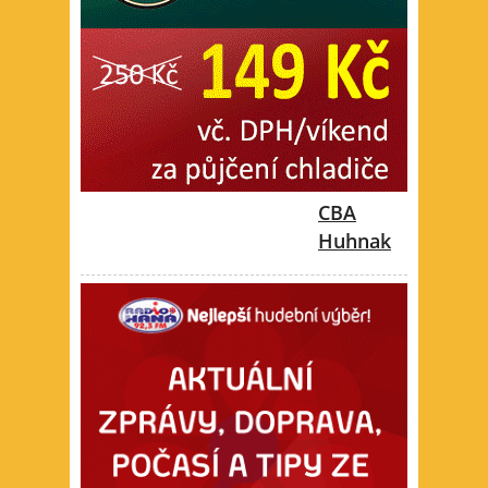
CBA
Huhnak