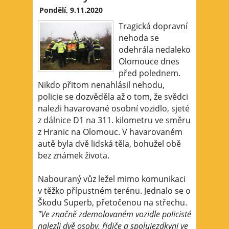
Pondělí, 9.11.2020
Tragická dopravní
nehoda se
odehrála nedaleko
Olomouce dnes
před polednem.
Nikdo přitom nenahlásil nehodu,
policie se dozvěděla až o tom, že svědci
nalezli havarované osobní vozidlo, sjeté
z dálnice D1 na 311. kilometru ve směru
z Hranic na Olomouc. V havarovaném
autě byla dvě lidská těla, bohužel obě
bez známek života.
Nabouraný vůz ležel mimo komunikaci
v těžko přípustném terénu. Jednalo se o
Škodu Superb, přetočenou na střechu.
"Ve značně zdemolovaném vozidle policisté
nalezli dvě osoby, řidiče a spolujezdkyni ve