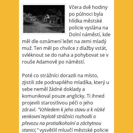
Včera dvě hodiny
po půlnoci byla
hlídka městské
policie vyslána na
Dolní náměstí, kde
měl dle oznámení ležet na zemi mladý
muž. Ten měl po chvilce z dlažby vstát,
svléknout se do naha a pohybovat se v
rouše Adamově po náměstí.
Poté co strážníci dorazili na místo,
zjistili zde podnapilého mladíka, který u
sebe neměl žádné doklady a
komunikoval pouze anglicky. Ti ihned
projevili starostlivou péči o jeho
zdraví.
"Vzhledem k jeho stavu a k nízké
venkovní teplotě strážníci rozhodli o
převozu na protialkoholní a záchytnou
stanici,"
vysvětlil mluvčí městské policie