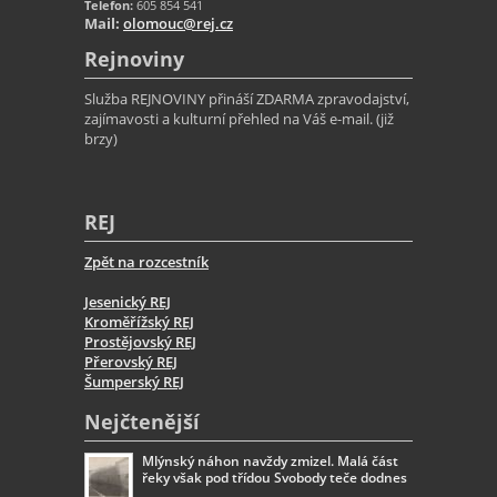
Telefon:
605 854 541
Mail:
olomouc@rej.cz
Rejnoviny
Služba REJNOVINY přináší ZDARMA zpravodajství,
zajímavosti a kulturní přehled na Váš e-mail. (již
brzy)
REJ
Zpět na rozcestník
Jesenický REJ
Kroměřížský REJ
Prostějovský REJ
Přerovský REJ
Šumperský REJ
Nejčtenější
Mlýnský náhon navždy zmizel. Malá část
řeky však pod třídou Svobody teče dodnes