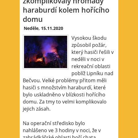
zkomplikovaly hromady
haraburdí kolem hořícího
domu
Neděle, 15.11.2020
Vysokou škodu
způsobil požár,
který hasiči řešili v
neděli v noci v
rekreační oblasti
poblíž Lipníku nad
Bečvou. Velké problémy přitom měli
hasiči s množstvím haraburdí, které
bylo uskladněno v blízkosti hořícího
domu. Za tmy to velmi komplikovalo
jejich zásah.
Na operační středisko bylo
nahlášeno ve 3 hodiny v noci, že v
zahrádkářské oblasti hoří chata.