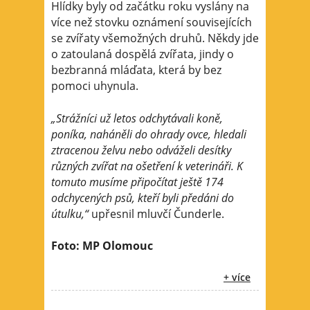
Hlídky byly od začátku roku vyslány na
více než stovku oznámení souvisejících
se zvířaty všemožných druhů. Někdy jde
o zatoulaná dospělá zvířata, jindy o
bezbranná mláďata, která by bez
pomoci uhynula.
„Strážníci už letos odchytávali koně,
poníka, naháněli do ohrady ovce, hledali
ztracenou želvu nebo odváželi desítky
různých zvířat na ošetření k veterináři. K
tomuto musíme připočítat ještě 174
odchycených psů, kteří byli předáni do
útulku,“
upřesnil mluvčí Čunderle.
Foto: MP Olomouc
+ více