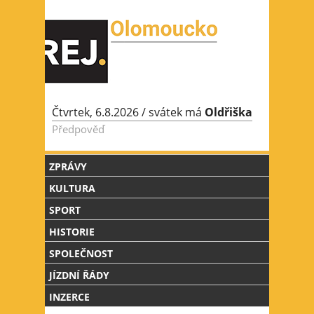
Jump to Navigation
Čtvrtek, 6.8.2026
/ svátek má
Oldřiška
Předpověď
ZPRÁVY
KULTURA
SPORT
HISTORIE
SPOLEČNOST
JÍZDNÍ ŘÁDY
INZERCE