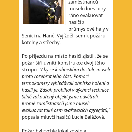
zaměstnanců
museli dnes brzy
ráno evakuovat
hasiči z
průmyslové haly v
Senici na Hané. Vyjížděli sem k požáru
kotelny a střechy.
Po příjezdu na místo hasiči zjistili, že se
požár šíří uvnitř konstrukce dvojitého
stropu.
"Aby se k ohniskům dostali, museli
proto rozebrat jeho část. Pomocí
termokamery vyhledávali ohniska hoření a
hasili je. Zásah probíhal v dýchací technice.
Silně zakouřený objekt jsme odvětrali.
Kromě zaměstnanců jsme museli
evakuovat také osm svařovacích agregátů,"
popsala mluvčí hasičů Lucie Balážová.
Požár byl rychle lokalizován a