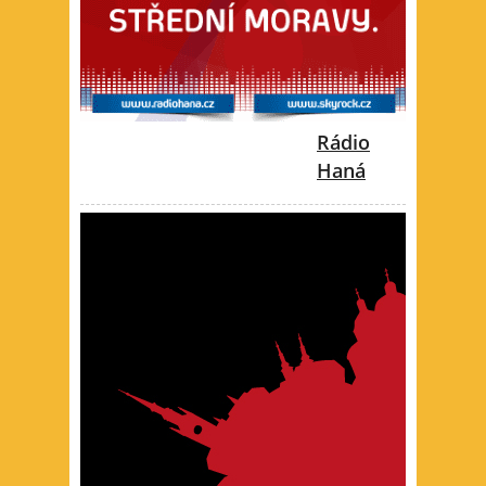
Rádio
Haná