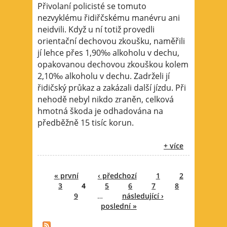
Přivolaní policisté se tomuto
nezvyklému řidiřčskému manévru ani
neidvili. Když u ní totiž provedli
orientační dechovou zkoušku, naměřili
jí lehce přes 1,90‰ alkoholu v dechu,
opakovanou dechovou zkouškou kolem
2,10‰ alkoholu v dechu. Zadrželi jí
řidičský průkaz a zakázali další jízdu. Při
nehodě nebyl nikdo zraněn, celková
hmotná škoda je odhadována na
předběžně 15 tisíc korun.
+ více
Stránky
« první
‹ předchozí
1
2
3
4
5
6
7
8
9
…
následující ›
poslední »